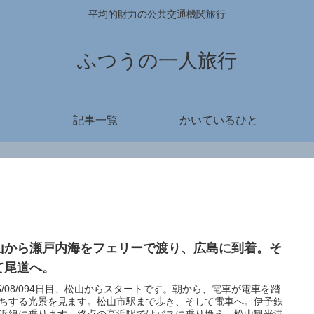
平均的財力の公共交通機関旅行
ふつうの一人旅行
記事一覧
かいているひと
山から瀬戸内海をフェリーで渡り、広島に到着。そ
て尾道へ。
15/08/094日目、松山からスタートです。朝から、電車が電車を踏
ちする光景を見ます。松山市駅まで歩き、そして電車へ。伊予鉄
浜線に乗ります。終点の高浜駅ではバスに乗り換え、松山観光港