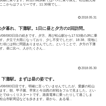
ここからはフェリーです。11:30発でし...
2018.05.31
の夕暮れ、下灘駅。1日に昼と夕方の2回訪問。
15/08/083日目の続きです。夕方、再び松山駅から17:53発のJRに乗
す。夕立で大雨になっており、少し不安でしたが、18:38、現地に
た頃には特に問題ありませんでした。ということで、夕方の下灘
す。昼に比べ、人がたくさん...
2018.05.30
、下灘駅。まずは昼の姿です。
15/08/083日目です。明確に言っていませんでしたが、愛媛の松山
ます。朝、甲子園、早実と今治西の対戦をフルで見ました。とい
とでゆっくりスタートです。路面電車に乗ったりして過ごしま
松山市駅周辺などを歩きます。昼から、ある場...