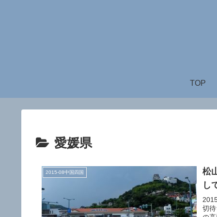
TOP
愛媛県
松
2015-08中国四国
し
20
切待
の高