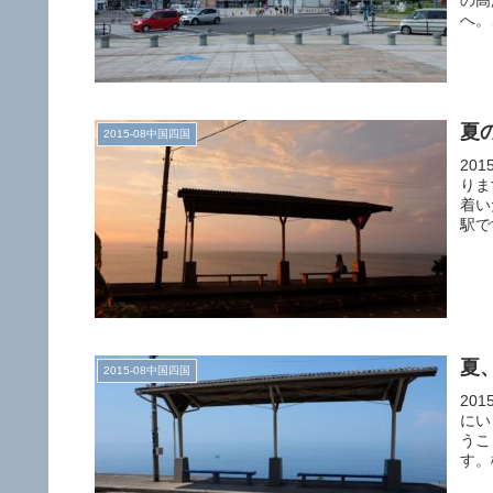
へ。
夏
2015-08中国四国
20
りま
着い
駅で
夏
2015-08中国四国
20
にい
うこ
す。