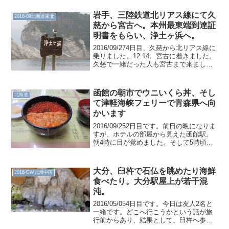
特急きりしまに乗ります。鹿児島の街は
なんとなく気に入ったので、また行きた
岩手、三陸鉄道北リアス線にて久
2016-09北海道東北
いです。指宿...
慈から宮古へ。本州最東端到達証
明書をもらい、浄土ヶ浜へ。
2016/09/274日目、久慈から北リアス線に
乗りました。12:14、宮古に着きました。
久慈で一緒だった人も宮古まで来まし
た。ここでお別れです。あ、ちなみに絡
みはありません。まず、本州最東端到達
証明書を頂きました。本来であればこれ
函館の朝市でウニいくら丼、そし
北海道
で東西南...
て津軽海峡フェリーで青森県へ向
かいます
2016/09/252日目です。前日の晩になりま
すが、ホテルの部屋から見えた函館駅。
朝4時に目が覚めました。そして5時頃、
朝市へ行ってみました。が、まだ閉まっ
ている店が多いので一旦退散しました。
関係ない北海道っぽい道。TVを見ていま
大分、臼杵で石仏を眺めたり海鮮
2016-GW九州中国
すと、定...
食べたり。大分駅屋上が若干混
沌。
2016/05/054日目です。今日は友人2名と
一緒です。どこへ行こうかという話が旅
行前からあり、結果として、臼杵へ参り
ました。大分駅に集合後、臼杵へ列車で