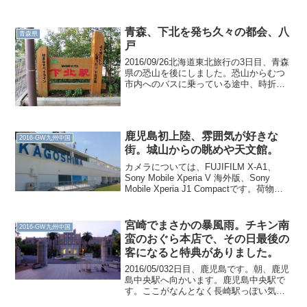
青森、下北を発ち久々の都会、八
青森県
戸
2016/09/26北海道東北旅行の3日目、青森
県の恐山を後にしました。恐山からむつ
市内へのバスに乗っている途中、時折携
帯が圏外になりました。あと、下北交通
のバスは、大畑駅やバスターミナルで
は、列車のような運用をしています。
「～番ホーム(っ...
鹿児島初上陸、雰囲気が好きな
2016-GW九州中国
街。城山からの眺めや天文館。
カメラについては、FUJIFILM X-A1、
Sony Mobile Xperia V 海外版、Sony
Mobile Xperia J1 Compactです。荷物に
ついては、ボストンバッグ＋ショルダー
バッグ＋カメラバッグです。2016/0...
宮崎でまさかの暴風雨。チキン南
2016-GW九州中国
蛮のおぐら本店で、その日最後の
客になると特典がありました。
2016/05/032日目、鹿児島です。朝、鹿児
島中央駅へ向かいます。鹿児島中央駅で
す。ここがなんとなく長崎駅っぽい気が
します。鹿児島中央でお土産を購入し、