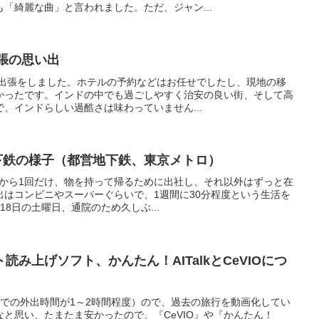
「綺麗な曲」と言われました。ただ、ジャン...
出張の思い出
ド出張をしました。ホテルの予約などはお任せでしたし、現地の移
かったです。インドの中でも過ごしやすく治安の良い街、そして高
、インドらしい過酷さは味わっていません...
地下鉄の様子（都営地下鉄、東京メトロ）
ってから1回だけ、物を持って帰るために出社し、それ以外はずっと在
出はコンビニやスーパーぐらいで、1週間に30分程度という生活を
8日の土曜日、通院のため久しぶ...
み上げソフト、かんたん！AITalkとCeVIOにつ
間での外出時間が1～2時間程度）ので、過去の旅行を動画化してい
と思い、たまたま安かったので、『CeVIO』や『かんたん！