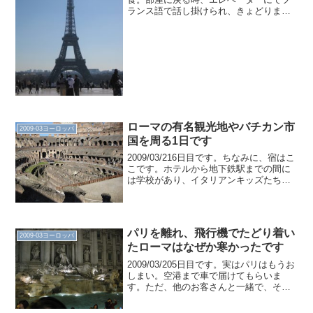
ランス語で話し掛けられ、きょどりまし
た。出発します。歩き煙草率が高く、ポ
イ捨てしているのですが、火を消さない
人が多い気がします。メトロへの階段前
でポイ捨てし...
ローマの有名観光地やバチカン市
2009-03ヨーロッパ
国を周る1日です
2009/03/216日目です。ちなみに、宿はこ
こです。ホテルから地下鉄駅までの間に
は学校があり、イタリアンキッズたちが
やいのやいのしていました。駅では、子
どもが3人固まって1枚の切符で改札を通
過していました。半日ウォーキングツア
ーに参加し...
パリを離れ、飛行機でたどり着い
2009-03ヨーロッパ
たローマはなぜか寒かったです
2009/03/205日目です。実はパリはもうお
しまい。空港まで車で届けてもらいま
す。ただ、他のお客さんと一緒で、それ
により、空港に着いてから長時間ヒマに
なってしまいました。ようやく飛び立ち