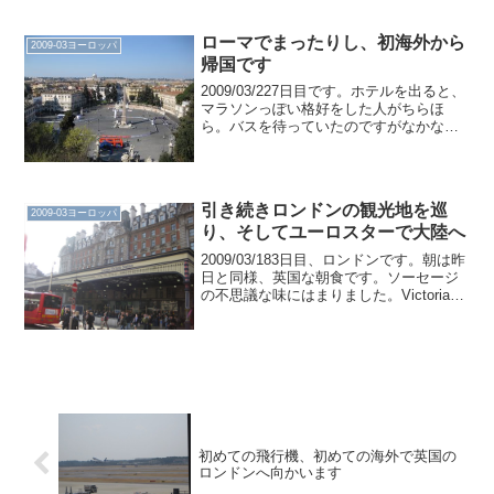
ます。アルプスを越えて。そして近づい
てきました。到...
ローマでまったりし、初海外から
2009-03ヨーロッパ
帰国です
2009/03/227日目です。ホテルを出ると、
マラソンっぽい格好をした人がちらほ
ら。バスを待っていたのですがなかなか
来ず、ようやく来たと思ったらぎっしり
でした。皆よく喋るのでうるさいです。
当時、私は西武狭山線沿いに住んでいた
のですが、野球...
引き続きロンドンの観光地を巡
2009-03ヨーロッパ
り、そしてユーロスターで大陸へ
2009/03/183日目、ロンドンです。朝は昨
日と同様、英国な朝食です。ソーセージ
の不思議な味にはまりました。Victoria駅
です。昨日も行ったけど、バッキンガム
宮殿です。建物はきちんと見ていなかっ
たので。そしてそこからの、Westmi...
初めての飛行機、初めての海外で英国の
ロンドンへ向かいます