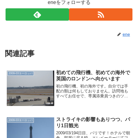
eneをフォローする
ene
関連記事
初めての飛行機、初めての海外で
2009-03ヨーロッパ
英国のロンドンへ向かいます
初の飛行機、初の海外です。自分では手
配の類は何もしておりません。訪問地も
すべてお任せで、専属添乗員つきのツア
ーみたいなものです。記憶が薄れている
ので、写真でごまかすと思います。カメ
ラについては、既に手放してしまいまし
たが、確かCANON I...
ストライキの影響もありつつ、パ
2009-03ヨーロッパ
リ1日観光
2009/03/194日目、パリです！ホテルで朝
食。部屋に戻る時、エレベーターにてフ