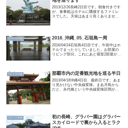
地を巡ります
2013/12/26長崎2日目です。朝食付きです
が、食事処はホテルに隣接するファミレ
スでした。天候はあまり良くありませ
ん。昨日から強風波浪注意報が出ていま
した。とりあえずホテルで電車の1日乗車
券を入手しました。長崎市電は120円
(2017/...
2016_沖縄_05_石垣島一周
2016-04沖縄
2016/04/24石垣島4日目です。午前中はホ
テルでまったりしていました。お部屋の
リビング部分。これにあと寝室2部屋があ
ります。洗面所なども2箇所ありました。
ホテルから時計回りで空港へ向かいま
す。玉取崎展望台にのぼりました。そし
て付近のウ...
那覇市内の定番観光地を巡る半日
2013-04沖縄
2013/04/18沖縄4日目、最終日です。あま
り見かけない中央線変移。まあ月島から
だと、永代橋という中央線変移区間がわ
りと近くにありますが。首里城です。門
の付近では、民族衣装を着て記念写真を
撮ることが可能です。我が家も撮影しま
した。ねこ。...
初の長崎、グラバー園はグラバー
2013-12長崎
スカイロードで裏から入るとラク