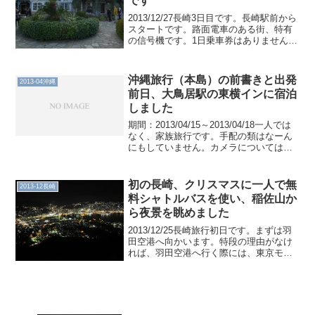
です
2013/12/27長崎3日目です。長崎駅前から
スタートです。路面電車のある街、特有
の信号機です。1日乗車券はありません
が、電車に乗って移動します。まず眼鏡
橋。賑橋または公会堂前の電停が近いで
す。眼鏡橋以外にも、付近には石造りの
沖縄旅行（本島）の前書きと出発
2013-04沖縄
橋が複数架か...
前日、大鳥居駅の東横インに宿泊
しました
期間：2013/04/15～2013/04/18一人では
なく、家族旅行です。手配の類はなーん
にもしていません。カメラについては、
Canon IXY DIGITAL 25 ISです。荷物につ
いては、グローブトロッタの18インチエ
アキャビン＋シ...
初の長崎、クリスマスに一人で無
2013-12長崎
料シャトルバスを使い、稲佐山か
ら夜景を眺めました
2013/12/25長崎旅行初日です。まずは羽
田空港へ向かいます。特段の理由がなけ
れば、羽田空港へ行く際には、東京モノ
レールを使います。京急より値段は高い
ですが、楽しいのでおすすめなのです。
浜松町から天王洲アイル間の、ビル間を
ぬっていく感じ...