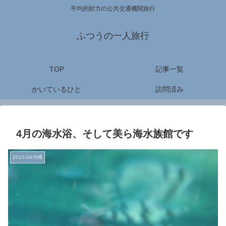
平均的財力の公共交通機関旅行
ふつうの一人旅行
TOP
記事一覧
かいているひと
訪問済み
4月の海水浴、そして美ら海水族館です
2013-04沖縄