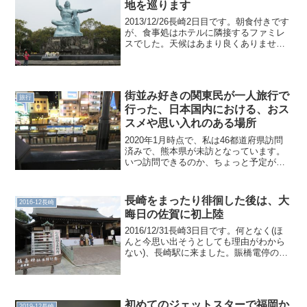
地を巡ります
2013/12/26長崎2日目です。朝食付きです
が、食事処はホテルに隣接するファミレ
スでした。天候はあまり良くありませ
ん。昨日から強風波浪注意報が出ていま
した。とりあえずホテルで電車の1日乗車
券を入手しました。長崎市電は120円
(2017/...
街並み好きの関東民が一人旅行で
旅行
行った、日本国内における、おス
スメや思い入れのある場所
2020年1月時点で、私は46都道府県訪問
済みで、熊本県が未訪となっています。
いつ訪問できるのか、ちょっと予定がわ
かりません。全都道府県を達成したとか
の、ちょうどいいタイミングではありま
せんが、おススメや思い入れのある場所
長崎をまったり徘徊した後は、大
2016-12長崎
を少し語ります。前...
晦日の佐賀に初上陸
2016/12/31長崎3日目です。何となく(ほ
んと今思い出そうとしても理由がわから
ない)、長崎駅に来ました。賑橋電停の付
近、即ち眼鏡橋の付近をのんびり散策し
た後に、きっちんせいじへお邪魔しまし
た。昨日のトルコライスは変り種でした
が、今日の...
初めてのジェットスターで福岡か
2019-12長崎