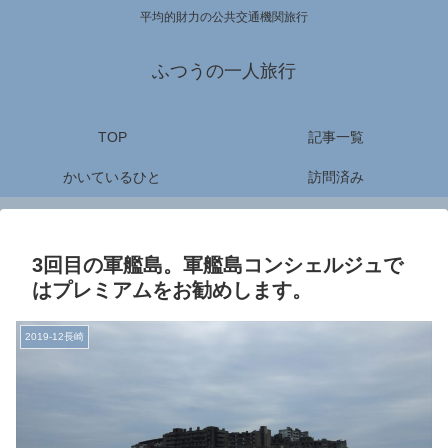
平均的財力の公共交通機関旅行
ふつうの一人旅行
TOP
記事一覧
かいているひと
訪問済み
3回目の軍艦島。軍艦島コンシェルジュで
はプレミアムをお勧めします。
2019-12長崎