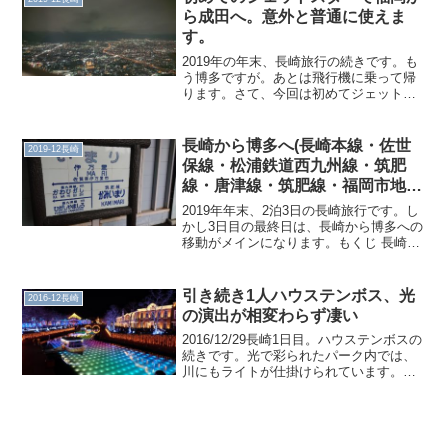
ら成田へ。意外と普通に使えま
す。
2019年の年末、長崎旅行の続きです。も
う博多ですが。あとは飛行機に乗って帰
ります。さて、今回は初めてジェットス
ターを利用することにしました。航空券
代が1万円ぐらい変わるのと、あとLCCと
いうものがどんな感じか体験してみたか
長崎から博多へ(長崎本線・佐世
2019-12長崎
ったのです。チェ...
保線・松浦鉄道西九州線・筑肥
線・唐津線・筑肥線・福岡市地下
鉄空港線)
2019年年末、2泊3日の長崎旅行です。し
かし3日目の最終日は、長崎から博多への
移動がメインになります。もくじ 長崎本
線 佐世保線 有田 松浦鉄道西九州線(有
田・伊万里間) 筑肥線・唐津線(伊万里・
唐津間) 唐津 筑肥線・福岡市地下鉄空港
引き続き1人ハウステンボス、光
2016-12長崎
線...
の演出が相変わらず凄い
2016/12/29長崎1日目。ハウステンボスの
続きです。光で彩られたパーク内では、
川にもライトが仕掛けられています。し
かもこちらも色が刻一刻と変わっていき
ます。とはいえ、落ち着いた場所ももち
ろんあります。そういえばこの辺りのタ
イミングで、...