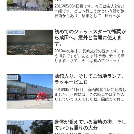
2016/05/054日目です。今日は友人2名と
一緒です。どこへ行こうかという話が旅
行前からあり、結果として、臼杵へ参り
ました。大分駅に集合後、臼杵へ列車で
向かいます。そういえば大分駅が完全体
になりました。星があるせいか、少し札
初めてのジェットスターで福岡か
2019-12長崎
幌駅を思い出...
ら成田へ。意外と普通に使えま
す。
2019年の年末、長崎旅行の続きです。も
う博多ですが。あとは飛行機に乗って帰
ります。さて、今回は初めてジェットス
ターを利用することにしました。航空券
代が1万円ぐらい変わるのと、あとLCCと
いうものがどんな感じか体験してみたか
函館入り、そしてご当地ランチ、
北海道
ったのです。チェ...
ラッキーピエロ
2016/09/241日目、新函館北斗駅に到着し
ました。正確には、この時点では函館入
りしていませんでしたね。函館まで移動
するため、乗り換えます。今後、札幌ま
で延伸することを考えると、函館駅まで
新幹線を繋げるのは確かに不利です。し
かしこの乗換...
身体が覚えている宮崎の街、そし
2016-10九州
ていつも通りの大分