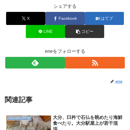
シェアする
X
Facebook
はてブ
LINE
コピー
eneをフォローする
ene
関連記事
大分、臼杵で石仏を眺めたり海鮮
2016-GW九州中国
食べたり。大分駅屋上が若干混
沌。