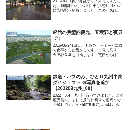
2016/10/21鵜戸神宮からバスに乗りまし
た。1時間半弱、バスに乗り続け、15:57
に宮崎駅へ到着しました。このバスは飫
肥あたりから来ているので、整理券の番
号がえらいことになっています。駅のロ
ッカーに荷物を預けました。前回訪問か
ら、さほ...
函館の典型的観光、五稜郭と夜景
北海道
です
2016/09/241日目、函館のラッキーピエロ
で食事をした後からです。市電に乗り、
五稜郭公園を目指します。電停からは10
分ほどだったかな。近くはありません。
付近にはラッキーピエロがありました。
五稜郭に到着。タワーを上ります。ちょ
っとだけ、...
鉄道・バスのみ、ひとり九州半周
2022-08九州
ダイジェスト ※写真を追加
【202208九州_00】
2022年8月、九州へ行ってきました。まず
鹿児島へ、そして反時計回りで福岡まで
の移動です。次回(時期未定)は福岡から再
開し、熊本に到達したら終わりになりま
す。また、今回の旅行では、下記の条件
を設けました。 ある程度、海岸線を意識
した移動をす...