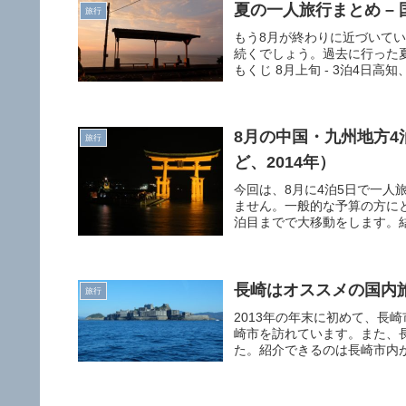
夏の一人旅行まとめ –
旅行
もう8月が終わりに近づいて
続くでしょう。過去に行った
もくじ 8月上旬 - 3泊4日高
8月の中国・九州地方
旅行
ど、2014年）
今回は、8月に4泊5日で一
ません。一般的な予算の方に
泊目までで大移動をします。結
長崎はオススメの国内
旅行
2013年の年末に初めて、長
崎市を訪れています。また、
た。紹介できるのは長崎市内が