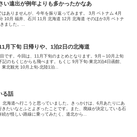
小さい遠出が例年よりも多かったかなあ
はありませんが、今年を振り返ってみます。 3月 ベトナム 4月
分 10月 福井、石川 11月 北海道 12月 北海道 そのほか3月 ベトナ
ました。...
3)11月下旬 日帰りや、1泊2日の北海道
目です。今回は、11月下旬のまとめとなります。9月～10月上旬
下記のもくじからも飛べます。もくじ 9月下旬-東北3泊4日函館、
北観光 10月上旬-北陸1泊...
いる話
て、北海道へ行こうと思っていました。きっかけは、6月あたりにあ
行きたいなとふとよぎったことです。また、廃線が決定している石
続が怪しい路線に乗ってみたく、道北から...