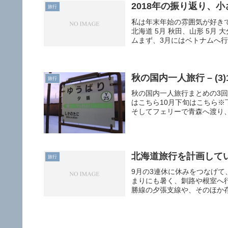
2018年の振り返り、
旅行
私は年末年始の雰囲気が好きで
北海道 5月 秋田、山形 5月 大
ムまず、3月にはベトナムへ行き
秋の国内一人旅行 – (
旅行
秋の国内一人旅行まとめの3回
はこちら10月下旬はこちら※
そしてフェリーで青森へ渡り、東
北海道旅行を計画して
旅行
9月の3連休に休みをつなげ
まりにも暑く、釧路や根室へ
勝線の夕張支線や、そのほか存