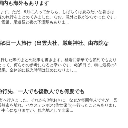
 国内も海外もあります
います。ただ、9月に入ってからも、しばらくは夏みたいな暑さは
夏の旅行をまとめてみました。なお、意外と数が少なかったです。
知、愛媛、尾道昼と夜の下灘駅もありま...
4泊5日一人旅行（出雲大社、厳島神社、由布院な
人旅行した際のまとめ記事を書きます。極端に豪華でも節約でもあり
とって、何らかの参考になると幸いです。4泊5日で、特に最初の3
果、全体的に観光時間は短めになりまし...
旅行先、一人でも複数人でも何度でも
崎市へ行きました。それから3年おきに、なぜか毎回年末ですが、長
長崎市を離れ、ハウステンボス(佐世保市)へ行ったこともありまし
中心になりますが、観光地として非常...