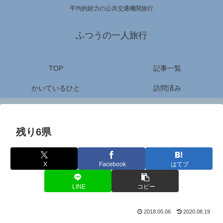
平均的財力の公共交通機関旅行
ふつうの一人旅行
TOP
記事一覧
かいているひと
訪問済み
残り6県
X
Facebook
はてブ
LINE
コピー
2018.05.06
2020.08.19