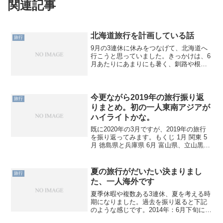
関連記事
北海道旅行を計画している話
旅行
9月の3連休に休みをつなげて、北海道へ
行こうと思っていました。きっかけは、6
月あたりにあまりにも暑く、釧路や根室
へ行きたいなとふとよぎったことです。
また、廃線が決定している石勝線の夕張
支線や、そのほか存続が怪しい路線に乗
ってみたく、道北から...
今更ながら2019年の旅行振り返
旅行
りまとめ。初の一人東南アジアが
ハイライトかな。
既に2020年の3月ですが、2019年の旅行
を振り返ってみます。もくじ 1月 関東 5
月 徳島県と兵庫県 6月 富山県、立山黒部
アルペンルート 8月 タイとカンボジア 10
月 関門と大分県 12月 長崎 さいごに1月
関東まず、お正月にちょ...
夏の旅行がだいたい決まりまし
旅行
た、一人海外です
夏季休暇や複数ある3連休、夏を考える時
期になりました。過去を振り返ると下記
のような感じです。2014年：6月下旬に北
海道、8月下旬に山陰山陽九州2015年：8