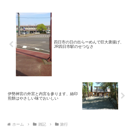
移動をします。結果、全体的に観光時間
は短めになりまし...
四日市の日の出らーめんで巨大唐揚げ、
JR四日市駅のせつなさ
伊勢神宮の外宮と内宮を参ります、絲印
煎餅はやさしい味でおいしい
ホーム
雑記
旅行