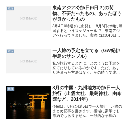
月上旬に四国山陽2016年：9月下旬に北海
道東北2017年：8月下旬にヨーロッパさ...
東南アジア3泊5日(6日？)の荷
旅行
物、不要だったもの、あったほう
が良かったもの
8月4日0時過ぎに出発し、8月8日の朝に帰
国するというスケジュールで、東南アジ
アへ行ってきました。実際には8月3日の
夜には空港に到着しており、3泊6日と言
っても問題ないかなと思います。旅行の
内容は別途書くとして、今回は荷物のお
一人旅の予定を立てる（GW紀伊
旅行
話をします。も...
半島のサンプル）
私が旅行するときに、どのように予定を
立てたりしているのかです。ただ、あま
り決まった方法はなく、その時々で違う
気もしています。また、以前の記憶や記
録がおぼろげだったりもします。個人的
に順調にいった、2015年GWに紀伊半島
8月の中国・九州地方4泊5日一人
旅行
を周った時の実例を挙...
旅行（出雲大社、厳島神社、由布
院など、2014年）
今回は、8月に4泊5日で一人旅行した際の
まとめ記事を書きます。極端に豪華でも
節約でもありません。一般的な予算の方
にとって、何らかの参考になると幸いで
す。4泊5日で、特に最初の3泊目までで大