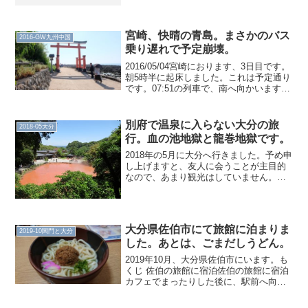
台湾期間 : 3月13日～3月15日両親と一緒
に行きました。手配の類は、自分ではし
ていません。訪問したのは、台...
宮崎、快晴の青島。まさかのバス
2016-GW九州中国
乗り遅れで予定崩壊。
2016/05/04宮崎におります、3日目です。
朝5時半に起床しました。これは予定通り
です。07:51の列車で、南へ向かいます。
この列車もやたら縦揺れします。08:22、
青島駅に着きました。当然、青島の方へ
と向かいます。この弥生橋を渡ると青...
別府で温泉に入らない大分の旅
2018-05大分
行。血の池地獄と龍巻地獄です。
2018年の5月に大分へ行きました。予め申
し上げますと、友人に会うことが主目的
なので、あまり観光はしていません。金
曜日、年休を取得し旅立ちました。いつ
ものように羽田から、しかし12:15離陸な
ので、けっこうのんびりです。3日前ぐら
いに「さく...
大分県佐伯市にて旅館に泊まりま
2019-10関門と大分
した。あとは、ごまだしうどん。
2019年10月、大分県佐伯市にいます。も
くじ 佐伯の旅館に宿泊佐伯の旅館に宿泊
カフェでまったりした後に、駅前へ向か
いました。これからバスで移動します。
平日は1日5本、土曜は3本、日曜祝日は2