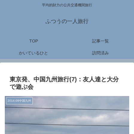
平均的財力の公共交通機関旅行
ふつうの一人旅行
TOP
記事一覧
かいているひと
訪問済み
東京発、中国九州旅行(7)：友人達と大分
で遊ぶ会
2014-08中国九州