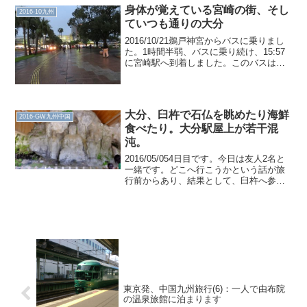
本という、逃すと辛いダイヤです。無事
身体が覚えている宮崎の街、そし
2016-10九州
乗り込みまし...
ていつも通りの大分
2016/10/21鵜戸神宮からバスに乗りまし
た。1時間半弱、バスに乗り続け、15:57
に宮崎駅へ到着しました。このバスは飫
肥あたりから来ているので、整理券の番
号がえらいことになっています。駅のロ
ッカーに荷物を預けました。前回訪問か
ら、さほ...
大分、臼杵で石仏を眺めたり海鮮
2016-GW九州中国
食べたり。大分駅屋上が若干混
沌。
2016/05/054日目です。今日は友人2名と
一緒です。どこへ行こうかという話が旅
行前からあり、結果として、臼杵へ参り
ました。大分駅に集合後、臼杵へ列車で
向かいます。そういえば大分駅が完全体
になりました。星があるせいか、少し札
幌駅を思い出...
東京発、中国九州旅行(6)：一人で由布院
の温泉旅館に泊まります