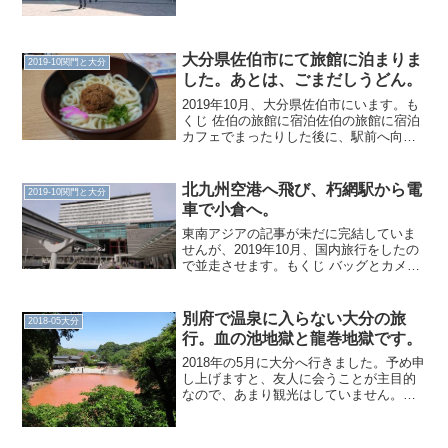
大分県佐伯市にて旅館に泊まりま
2019-10関門と大分
した。あとは、ごまだしうどん。
2019年10月、大分県佐伯市にいます。も
くじ 佐伯の旅館に宿泊佐伯の旅館に宿泊
カフェでまったりした後に、駅前へ向か
いました。これからバスで移動します。
平日は1日5本、土曜は3本、日曜祝日は2
本という、逃すと辛いダイヤです。無事
北九州空港へ飛び、朽網駅から電
2019-10関門と大分
乗り込みまし...
車で小倉へ。
東南アジアの記事が未だに完結していま
せんが、2019年10月、国内旅行をしたの
で並走させます。もくじ バッグとカメラ
北九州空港、朽網から電車で小倉へバッ
グとカメラ私はどうもバッグが好きなよ
うです。旅行へ行った回数とバッグを購
別府で温泉に入らない大分の旅
2018-05大分
入する回数が近...
行。血の池地獄と龍巻地獄です。
2018年の5月に大分へ行きました。予め申
し上げますと、友人に会うことが主目的
なので、あまり観光はしていません。金
曜日、年休を取得し旅立ちました。いつ
ものように羽田から、しかし12:15離陸な
ので、けっこうのんびりです。3日前ぐら