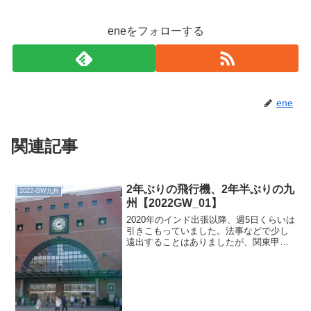
eneをフォローする
ene
関連記事
2年ぶりの飛行機、2年半ぶりの九
2022-GW九州
州【2022GW_01】
2020年のインド出張以降、週5日くらいは
引きこもっていました。法事などで少し
遠出することはありましたが、関東甲信
越静の範囲内です。しかし2022年の
GW、知人に会うことを主目的とし、九州
へ行くことをついに決めました。事前予
約私としては珍し...