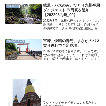
いに「さく...
鉄道・バスのみ、ひとり九州半周
2022-08九州
ダイジェスト ※写真を追加
【202208九州_00】
2022年8月、九州へ行ってきました。まず
鹿児島へ、そして反時計回りで福岡まで
の移動です。次回(時期未定)は福岡から再
開し、熊本に到達したら終わりになりま
す。また、今回の旅行では、下記の条件
を設けました。 ある程度、海岸線を意識
宮崎、快晴の青島。まさかのバス
2016-GW九州中国
した移動をす...
乗り遅れで予定崩壊。
2016/05/04宮崎におります、3日目です。
朝5時半に起床しました。これは予定通り
です。07:51の列車で、南へ向かいます。
この列車もやたら縦揺れします。08:22、
青島駅に着きました。当然、青島の方へ
と向かいます。この弥生橋を渡ると青...
ワット・ヤイチャイモンコンを見学し、