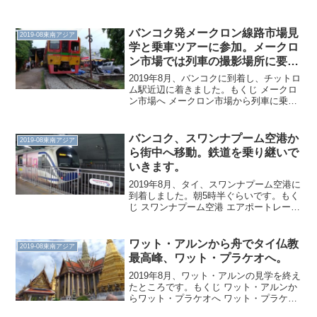
ト等との違いとして、ベンメリアには修
復の手が入っていません。建設され、や
がて人々がいなくなり、木々と遺跡が絡
バンコク発メークロン線路市場見
2019-08東南アジア
み合っています。こ...
学と乗車ツアーに参加。メークロ
ン市場では列車の撮影場所に要注
意。
2019年8月、バンコクに到着し、チットロ
ム駅近辺に着きました。もくじ メークロ
ン市場へ メークロン市場から列車に乗車
今回のツアーについてメークロン市場へ
いきなりですが、現地発ツアーに参加
し、バンコクを離れます。インターコン
バンコク、スワンナプーム空港か
2019-08東南アジア
チネンタル・バ...
ら街中へ移動。鉄道を乗り継いで
いきます。
2019年8月、タイ、スワンナプーム空港に
到着しました。朝5時半ぐらいです。もく
じ スワンナプーム空港 エアポートレール
リンク バンコク・スカイトレイン(BTS)
初めてのバンコクちょい歩きスワンナプ
ーム空港さくっと入国したいのですが、
ワット・アルンから舟でタイ仏教
2019-08東南アジア
スワ...
最高峰、ワット・プラケオへ。
2019年8月、ワット・アルンの見学を終え
たところです。もくじ ワット・アルンか
らワット・プラケオへ ワット・プラケオ
ワット・アルンからワット・プラケオへ