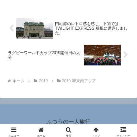
ワット・アルンの桟橋から、ここまで来
たのと同じ舟に乗ります。ここからは対
岸に渡るだけの...
門司港のレトロ感を感じ、下関では
TWILIGHT EXPRESS 瑞風に遭遇しまし
た。
ラグビーワールドカップ2019開催日の大
分
ホーム
2019
2019-08東南アジア
ふつうの一人旅行
© 2018 ふつうの一人旅行.
メニュー
ホーム
検索
トップ
サイドバー