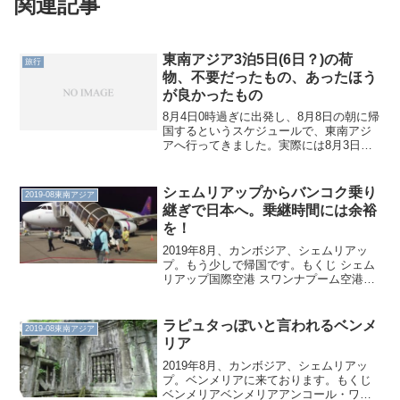
関連記事
東南アジア3泊5日(6日？)の荷
旅行
物、不要だったもの、あったほう
が良かったもの
8月4日0時過ぎに出発し、8月8日の朝に帰
国するというスケジュールで、東南アジ
アへ行ってきました。実際には8月3日の
夜には空港に到着しており、3泊6日と言
っても問題ないかなと思います。旅行の
内容は別途書くとして、今回は荷物のお
シェムリアップからバンコク乗り
2019-08東南アジア
話をします。も...
継ぎで日本へ。乗継時間には余裕
を！
2019年8月、カンボジア、シェムリアッ
プ。もう少しで帰国です。もくじ シェム
リアップ国際空港 スワンナプーム空港で
乗り継ぎ、日本へシェムリアップ国際空
港空港まで車で送ってくれることになっ
ています。ピックアップ場所はタラアン
ラピュタっぽいと言われるベンメ
2019-08東南アジア
コールホテルなの...
リア
2019年8月、カンボジア、シェムリアッ
プ。ベンメリアに来ております。もくじ
ベンメリアベンメリアアンコール・ワッ