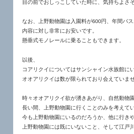
目の前でおしっこしていた時に、気持ちよさ
なお、上野動物園は入園料が600円、年間パス
内容に対し非常にお安いです。
懸垂式モノレールに乗ることもできます。
以後、
コアリクイについてはサンシャイン水族館に
オオアリクイは数が限られており会えていま
時々オオアリクイ欲が湧きあがり、自然動物
長い間、上野動物園に行くことのみを考えて
今も上野動物園にいるのだろうか、他に行き
上野動物園には既にいないこと、そして江戸